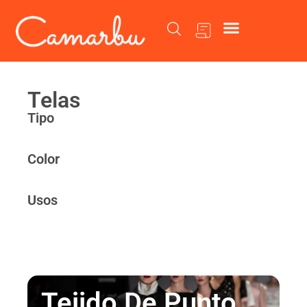
Catálogo de Telas
Telas
Tipo
Color
Usos
Tejido De Punto