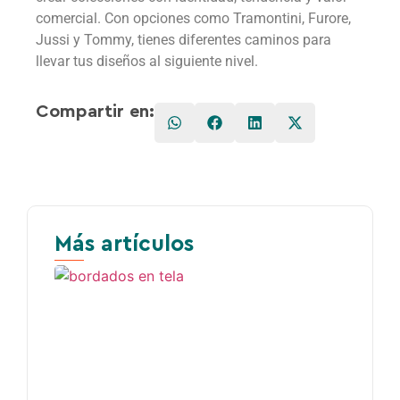
comercial. Con opciones como Tramontini, Furore,
Jussi y Tommy, tienes diferentes caminos para
llevar tus diseños al siguiente nivel.
Compartir en:
Más artículos
3 dat
sobre 
bord
en tel
28 de abr
2026
Bordado